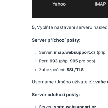
5,
Vyplňte nastavení serveru nasleduj
Server příchozí pošty:
Server:
imap.websupport.
cz (příp.
Port:
993
(příp.
995
pro pop)
Zabezpečení:
SSL/TLS
Username (Jméno uživatele):
vaše 
Server odchozí pošty:
Server:
smtp.websupport.cz