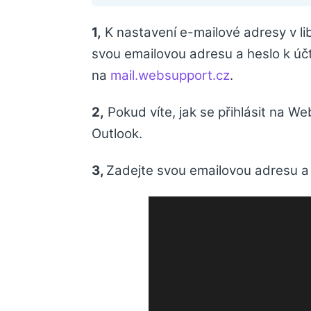
1,
K nastavení e-mailové adresy v li
svou emailovou adresu a heslo k účt
na
mail.websupport.cz
.
2,
Pokud víte, jak se přihlásit na We
Outlook.
3,
Zadejte svou emailovou adresu a