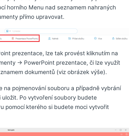
mocí horního Menu nad seznamem nahraných
umenty přímo upravovat.
int prezentace, lze tak provést kliknutím na
enty -> PowerPoint prezentace, či lze využít
seznamem dokumentů (viz obrázek výše).
 na pojmenování souboru a případně vybrání
i uložit. Po vytvoření soubory budete
u pomocí kterého si budete moci vytvořit