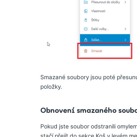
Smazané soubory jsou poté přesun
položky.
Obnovení smazaného soubor
Pokud jste soubor odstranili omylem
stačí přejít do sekce Koš v levém m