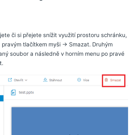
te či si přejete snížit využití prostoru schránku,
t pravým tlačítkem myši -> Smazat. Druhým
daný soubor a následně v horním menu po pravé
t.