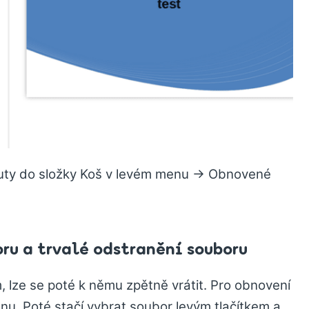
uty do složky Koš v levém menu -> Obnovené
u a trvalé odstranění souboru
, lze se poté k němu zpětně vrátit. Pro obnovení
enu. Poté stačí vybrat soubor levým tlačítkem a