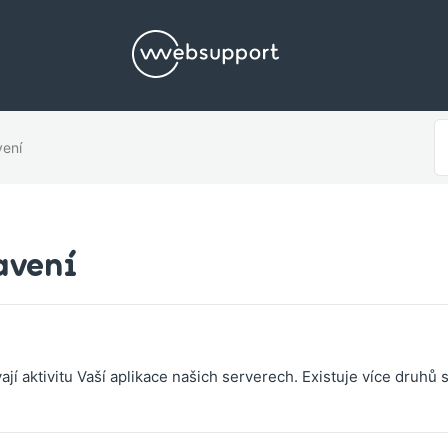
S
ení
F
avení
jí aktivitu Vaší aplikace našich serverech. Existuje více druhů