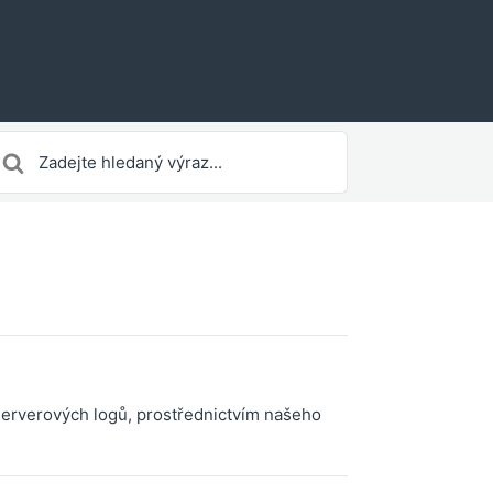
earch
or
 serverových logů, prostřednictvím našeho