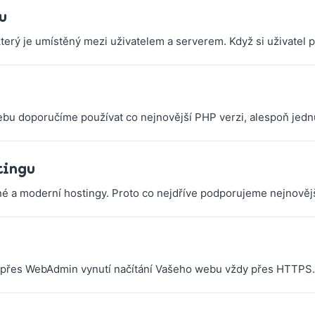
u
erý je umístěný mezi uživatelem a serverem. Když si uživatel pro
bu doporučíme používat co nejnovější PHP verzi, alespoň jedn
tingu
é a moderní hostingy. Proto co nejdříve podporujeme nejnovějš
řes WebAdmin vynutí načítání Vašeho webu vždy přes HTTPS. 