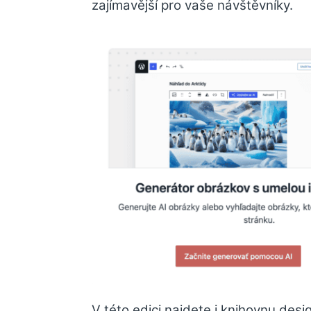
zajímavější pro vaše návštěvníky.
V této edici najdete i knihovnu des