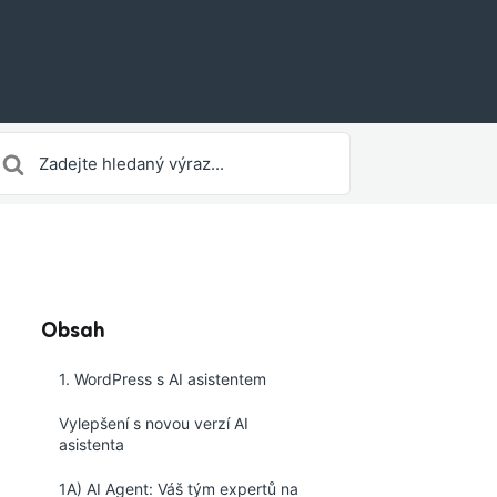
earch
or
Obsah
1. WordPress s AI asistentem
Vylepšení s novou verzí AI
asistenta
1A) AI Agent: Váš tým expertů na