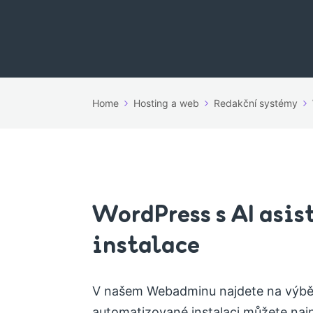
Home
Hosting a web
Redakční systémy
WordPress s AI asis
instalace
V našem Webadminu najdete na výběr 
automatizované instalaci můžete nains