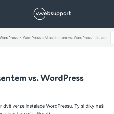
S
WordPress
WordPress s AI asistentem vs. WordPress instalace
F
tentem vs. WordPress
dvě verze instalace WordPressu. Ty si díky naší
talovat na pár kliknutí.