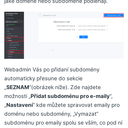
jaké doméně nebo subdoméně podléhají.
Webadmin Vás po přidaní subdomény
automaticky přesune do sekcie
„
SEZNAM
“(obrázek níže). Zde najdete
možnosti „
Přidat subdoménu pro e-maily
“,
„
Nastavení
“ kde můžete spravovat emaily pro
doménu nebo subdomény, „Vymazat“
subdoménu pro emaily spolu se vším, co pod ní