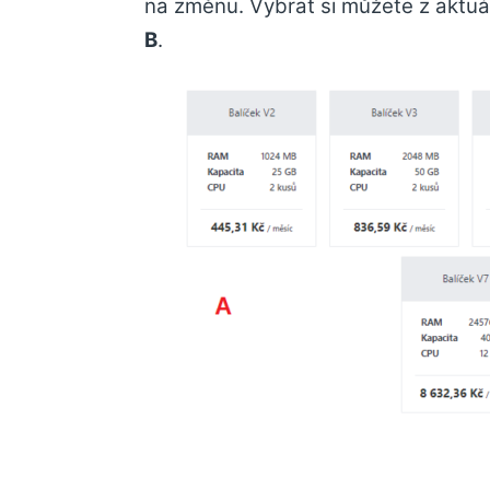
na změnu. Vybrat si můžete z aktuá
B
.