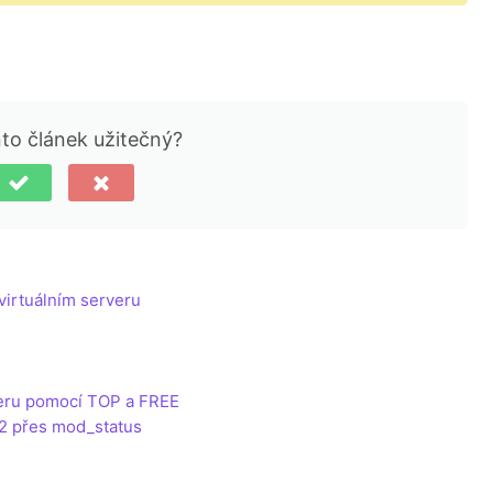
nto článek užitečný?
 virtuálním serveru
veru pomocí TOP a FREE
e2 přes mod_status