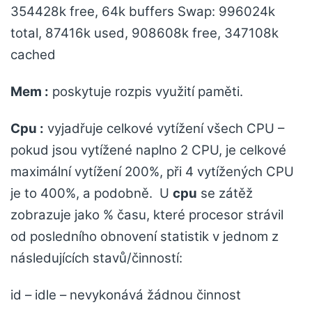
354428k free, 64k buffers Swap: 996024k
total, 87416k used, 908608k free, 347108k
cached
Mem :
poskytuje rozpis využití paměti.
Cpu :
vyjadřuje celkové vytížení všech CPU –
pokud jsou vytížené naplno 2 CPU, je celkové
maximální vytížení 200%, při 4 vytížených CPU
je to 400%, a podobně. U
cpu
se zátěž
zobrazuje jako % času, které procesor strávil
od posledního obnovení statistik v jednom z
následujících stavů/činností:
id – idle – nevykonává žádnou činnost