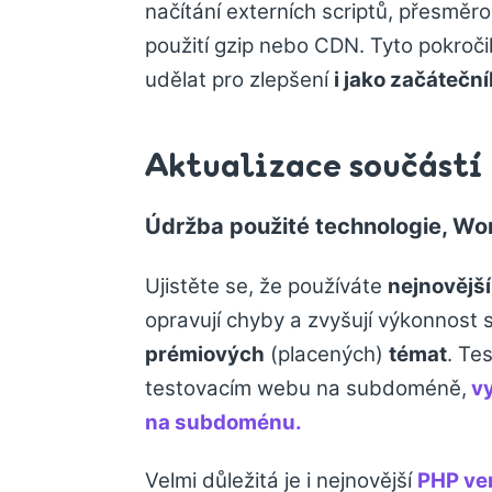
načítání externích scriptů, přesměrov
použití gzip nebo CDN. Tyto pokroči
udělat pro zlepšení
i jako začáteční
Aktualizace součástí
Údržba použité technologie, Wor
Ujistěte se, že používáte
nejnovějš
opravují chyby a zvyšují výkonnost 
prémiových
(placených)
témat
. Te
testovacím webu na subdoméně,
vy
na subdoménu.
Velmi důležitá je i nejnovější
PHP ve