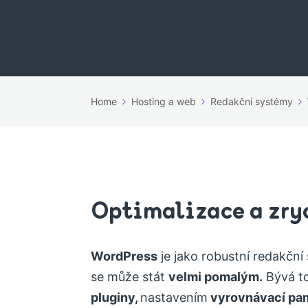
Home
Hosting a web
Redakční systémy
Optimalizace a zry
WordPress
je jako robustní redakč
se může stát
velmi pomalým.
Bývá to
pluginy,
nastavením
vyrovnávací pa