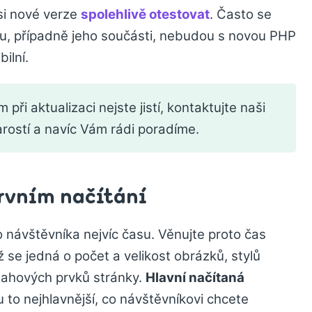
si nové verze
spolehlivě otestovat
. Často se
su, případně jeho součásti, nebudou s novou PHP
ilní.
při aktualizaci nejste jistí, kontaktujte naši
arostí a navíc Vám rádi poradíme.
prvním načítání
o návštěvníka nejvíc času. Věnujte proto čas
už se jedná o počet a velikost obrázků, stylů
sahových prvků stránky.
Hlavní načítaná
to nejhlavnější, co návštěvníkovi chcete