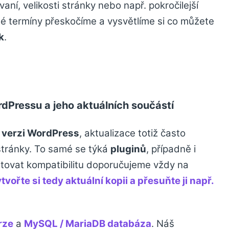
aní, velikosti stránky nebo např. pokročilejší
lé termíny přeskočíme a vysvětlíme si co můžete
k
.
dPressu a jeho aktuálních součástí
í verzi WordPress
, aktualizace totiž často
stránky. To samé se týká
pluginů
, případně i
stovat kompatibilitu doporučujeme vždy na
tvořte si tedy aktuální kopii a přesuňte ji např.
rze
a
MySQL / MariaDB databáza
. Náš