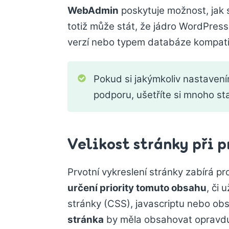
WebAdmin
poskytuje možnost, jak 
totiž může stát, že jádro WordPres
verzí nebo typem databáze kompatib
Pokud si jakýmkoliv nastavením 
podporu, ušetříte si mnoho st
Velikost stránky při 
Prvotní vykreslení stránky zabírá pr
určení priority tomuto obsahu
, či 
stránky (CSS), javascriptu nebo ob
stránka
by měla obsahovat opravdu 