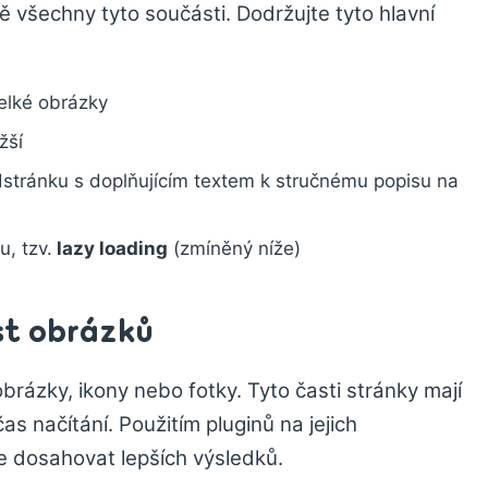
ě všechny tyto součásti. Dodržujte tyto hlavní
elké obrázky
žší
dstránku s doplňujícím textem k stručnému popisu na
, tzv.
lazy loading
(zmíněný níže)
st obrázků
rázky, ikony nebo fotky. Tyto časti stránky mají
s načítání. Použitím pluginů na jejich
 dosahovat lepších výsledků.