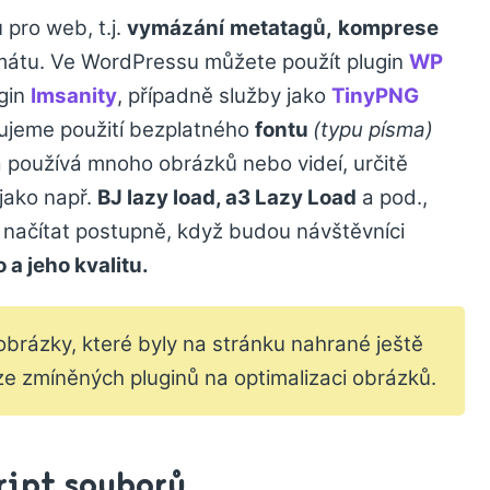
pro web, t.j.
vymázání
metatagů,
komprese
rmátu. Ve WordPressu můžete použít plugin
WP
ugin
Imsanity
, případně služby jako
TinyPNG
čujeme použití bezplatného
fontu
(typu písma)
používá mnoho obrázků nebo videí, určitě
jako např.
BJ lazy load, a3 Lazy Load
a pod.,
načítat postupně, když budou návštěvníci
 a jeho kvalitu.
brázky, které byly na stránku nahrané ještě
e zmíněných pluginů na optimalizaci obrázků.
ript souborů