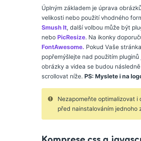
Úplným základem je úprava obrázků 
velikosti nebo použití vhodného fo
Smush It
, další volbou může být pl
nebo
PicResize
. Na ikonky doporu
FontAwesome.
Pokud Vaše stránka 
popřemýšlejte nad použitím pluginů 
obrázky a videa se budou následně 
scrollovat níže.
PS: Myslete i na logo
Nezapomeňte optimalizovat i o
před nainstalováním jednoho z
Komprese css a javasc