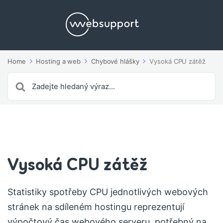
Home
Hosting a web
Chybové hlášky
Vysoká CPU zátěž
Search
For
Vysoká CPU zátěž
Statistiky spotřeby CPU jednotlivých webových
stránek na sdíleném hostingu reprezentují
výpočtový čas webového serveru, potřebný na