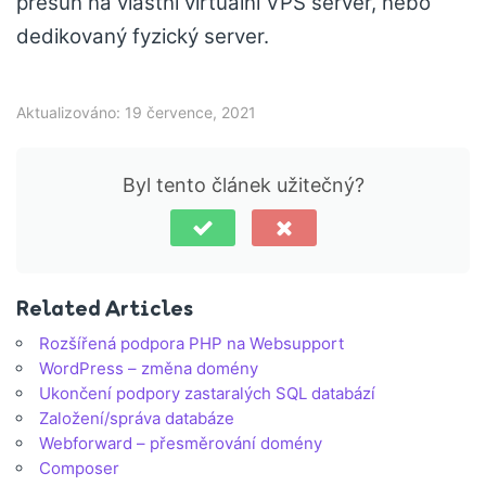
přesun na vlastní virtuální VPS server, nebo
dedikovaný fyzický server.
Aktualizováno: 19 července, 2021
Byl tento článek užitečný?
Related Articles
Rozšířená podpora PHP na Websupport
WordPress – změna domény
Ukončení podpory zastaralých SQL databází
Založení/správa databáze
Webforward – přesměrování domény
Composer