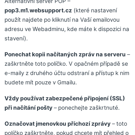
Alternativní server POP –
pop3.m1.websupport.cz
(které nastavení
použít najdete po kliknutí na Vaší emailovou
adresu ve Webadminu, kde máte k dispozici na
stavení).
Ponechat kopii načítaných zpráv na serveru
–
zaškrtněte toto políčko. V opačném případě se
e-maily z druhého účtu odstraní a přístup k nim
budete mít pouze v Gmailu.
Vždy používat zabezpečené připojení (SSL)
při načítání pošty
– ponechejte zaškrtnuté.
Označovat jmenovkou příchozí zprávy
– toto
políčko zaškrtněte, pokud chcete mít přehled o