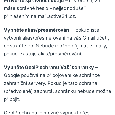
Prověřte správnost údajů
– ujistěte se, že
máte správné heslo – nejjednodušeji
přihlášením na mail.active24.,cz.
Vypněte alias/přesměrování
– pokud jste
vytvořili alias/přesměrování na váš Gmail účet ,
odstraňte ho. Nebude možné přijímat e-maily,
pokud existuje alias/přesměrování.
Vypněte GeoIP ochranu Vaší schránky
–
Google používá na připojování ke schránce
zahraniční servery. Pokud je tato ochrana
(předvoleně) zapnutá, schránku nebude možné
připojit.
GeoIP ochranu je možné vypnout přes