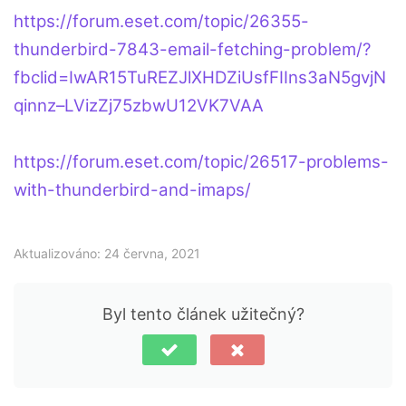
https://forum.eset.com/topic/26355-
thunderbird-7843-email-fetching-problem/?
fbclid=IwAR15TuREZJlXHDZiUsfFIIns3aN5gvjN
qinnz–LVizZj75zbwU12VK7VAA
https://forum.eset.com/topic/26517-problems-
with-thunderbird-and-imaps/
Aktualizováno: 24 června, 2021
Byl tento článek užitečný?