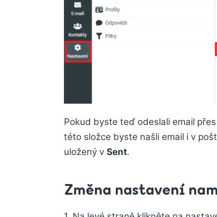
Pokud byste teď odeslali email přes
této složce byste našli email i v pošt
uložený v
Sent
.
Změna nastavení nam
1. Na levé straně klikněte na nastave