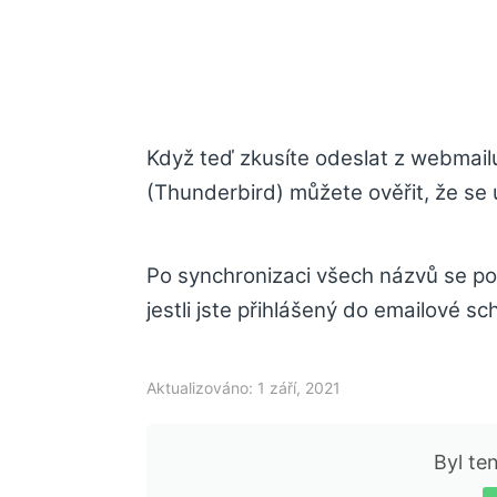
Když teď zkusíte odeslat z webmail
(Thunderbird) můžete ověřit, že se 
Po synchronizaci všech názvů se poš
jestli jste přihlášený do emailové s
Aktualizováno: 1 září, 2021
Byl te