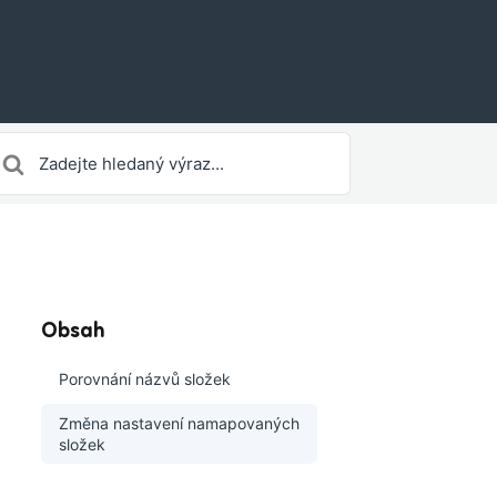
earch
or
Obsah
Porovnání názvů složek
Změna nastavení namapovaných
složek