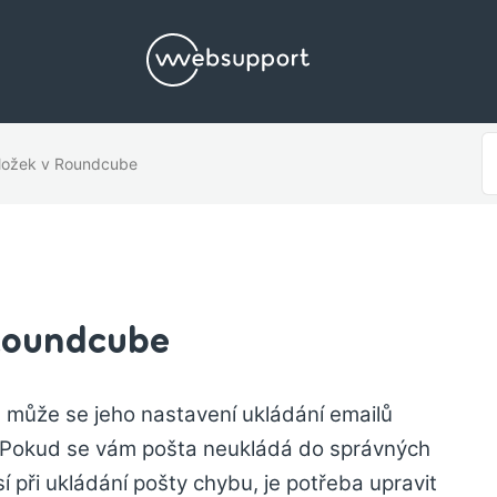
S
ložek v Roundcube
F
Roundcube
, může se jeho nastavení ukládání emailů
. Pokud se vám pošta neukládá do správných
í při ukládání pošty chybu, je potřeba upravit