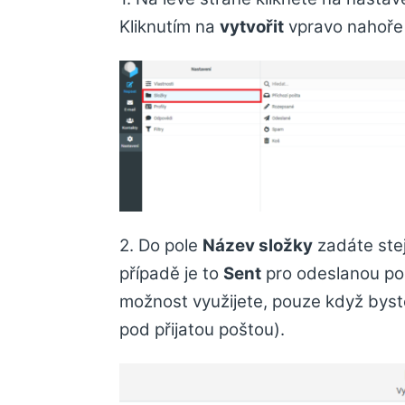
Kliknutím na
vytvořit
vpravo nahoře 
2. Do pole
Název složky
zadáte stej
případě je to
Sent
pro odeslanou poš
možnost využijete, pouze když byste
pod přijatou poštou).