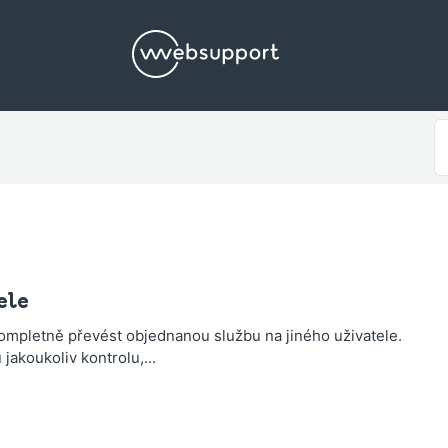
S
F
ele
ompletně převést objednanou službu na jiného uživatele.
jakoukoliv kontrolu,...