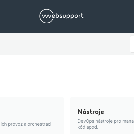
S
F
Nástroje
DevOps nástroje pro manag
jich provoz a orchestraci
kód apod.