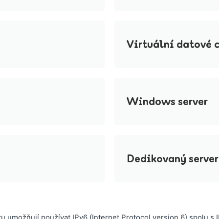
Virtuální datové 
Windows server
Dedikovaný server
možňují používat IPv6 (Internet Protocol version 6) spolu s I