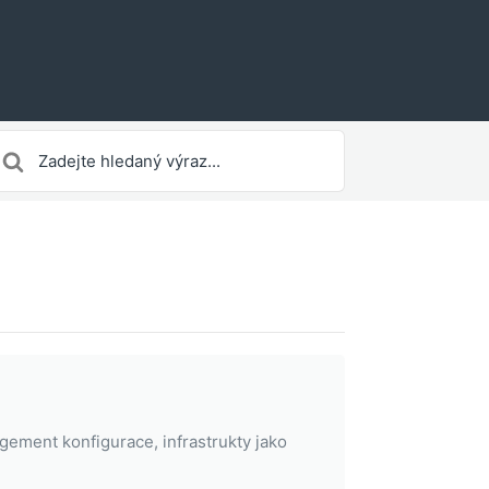
earch
or
ement konfigurace, infrastrukty jako