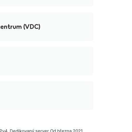
centrum (VDC)
Pv4. Dedikovaný server Od března 2021...