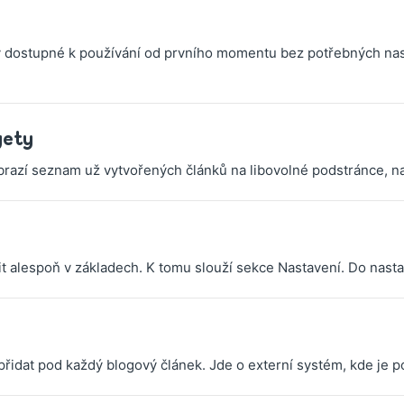
 dostupné k používání od prvního momentu bez potřebných nastave
gety
brazí seznam už vytvořených článků na libovolné podstránce, n
it alespoň v základech. K tomu slouží sekce Nastavení. Do nastav
přidat pod každý blogový článek. Jde o externí systém, kde je po