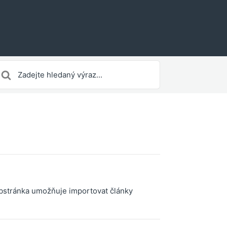
earch
or
ebstránka umožňuje importovat články