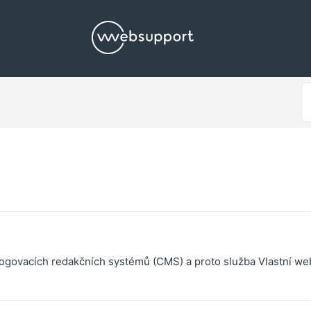
S
F
logovacích redakčních systémů (CMS) a proto služba Vlastní w