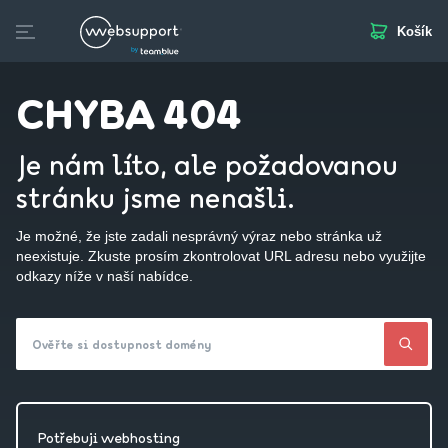
Košík
Skip
to
Domény
Webhosting
Webstránka
Business Mail
S
content
CHYBA 404
Je nám líto, ale požadovanou
stránku jsme nenašli.
Je možné, že jste zadali nesprávný výraz nebo stránka už
neexistuje. Zkuste prosím zkontrolovat URL adresu nebo využijte
odkazy níže v naší nabídce.
Ověřte si dostupnost domény
Potřebuji webhosting