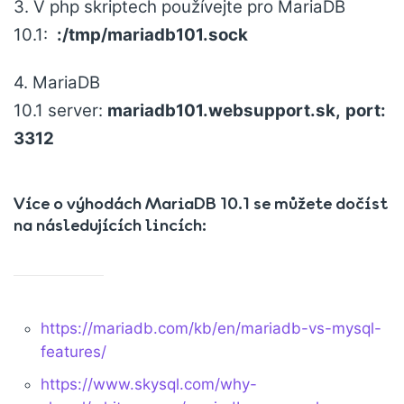
3. V php skriptech používejte pro MariaDB
10.1:
:/tmp/mariadb101.sock
4. MariaDB
10.1 server:
mariadb101.websupport.sk,
port:
3312
Více o výhodách MariaDB 10.1 se můžete dočíst
na následujících lincích:
https://mariadb.com/kb/en/mariadb-vs-mysql-
features/
https://www.skysql.com/why-