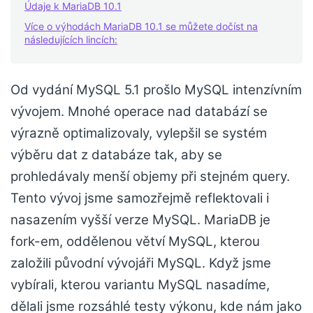
Údaje k MariaDB 10.1
Více o výhodách MariaDB 10.1 se můžete dočíst na
následujících lincích:
Od vydání MySQL 5.1 prošlo MySQL intenzívním
vývojem. Mnohé operace nad databází se
výrazně optimalizovaly, vylepšil se systém
výběru dat z databáze tak, aby se
prohledávaly menší objemy při stejném query.
Tento vývoj jsme samozřejmě reflektovali i
nasazením vyšší verze MySQL. MariaDB je
fork-em, oddělenou větví MySQL, kterou
založili původní vývojáři MySQL. Když jsme
vybírali, kterou variantu MySQL nasadíme,
dělali jsme rozsáhlé testy výkonu, kde nám jako