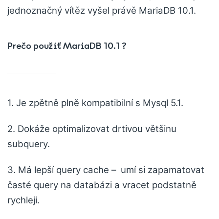
jednoznačný vítěz vyšel právě MariaDB 10.1.
Prečo použiť MariaDB 10.1 ?
1. Je zpětně plně kompatibilní s Mysql 5.1.
2. Dokáže optimalizovat drtivou většinu
subquery.
3. Má lepší query cache – umí si zapamatovat
časté query na databázi a vracet podstatně
rychleji.