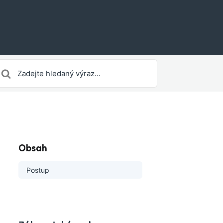
earch
or
Obsah
Postup