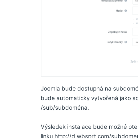
Joomla bude dostupná na subdom
bude automaticky vytvořená jako sou
/sub/subdoména.
Výsledek instalace bude možné ote
linku http://d.wbsprt.com/subdome