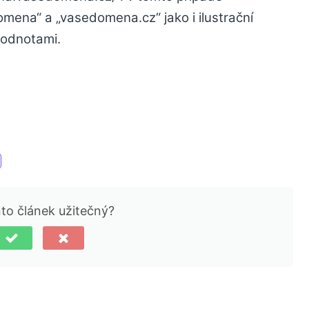
ena“ a „vasedomena.cz“ jako i ilustrační
hodnotami.
nto článek užitečný?