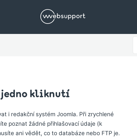
S
F
 jedno kliknutí
t i redakční systém Joomla. Při zrychlené
te poznat žádné přihlašovací údaje (k
usíte ani vědět, co to databáze nebo FTP je.