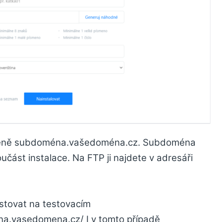
éně subdoména.vašedoména.cz. Subdoména
část instalace. Na FTP ji najdete v adresáři
stovat na testovacím
na.vasedomena.cz/ I v tomto případě