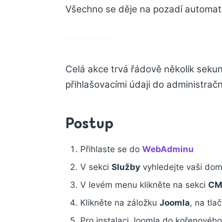
Všechno se děje na pozadí automati
Celá akce trvá řádově několik sekund
přihlašovacími údaji do administračn
Postup
Přihlaste se do
WebAdminu
V sekci
Služby
vyhledejte vaši domé
V levém menu klikněte na sekci
CM
Klikněte na záložku
Joomla
, na tla
Pro instalaci Joomla do kořenového